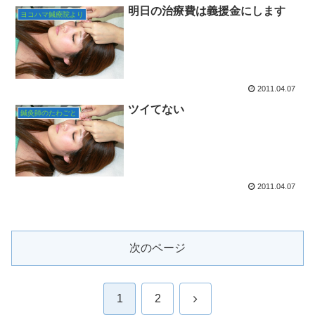
明日の治療費は義援金にします
ヨコハマ鍼療院より
2011.04.07
ツイてない
鍼灸師のたわごと
2011.04.07
次のページ
次
1
2